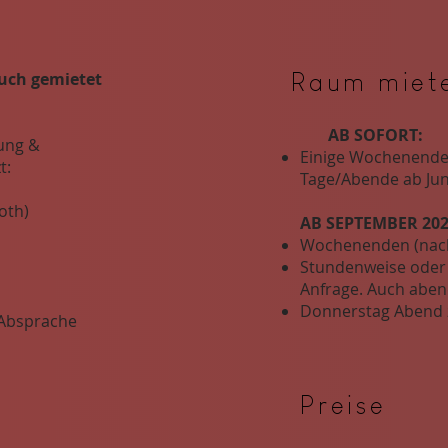
uch gemietet
Raum miet
AB SOFORT:
gung &
Einige Wochenende
t:
Tage/Abende ab Juni
oth)
AB SEPTEMBER 202
Wochenenden (nac
Stundenweise oder
Anfrage. Auch aben
Donnerstag Abend 
 Absprache
Preise