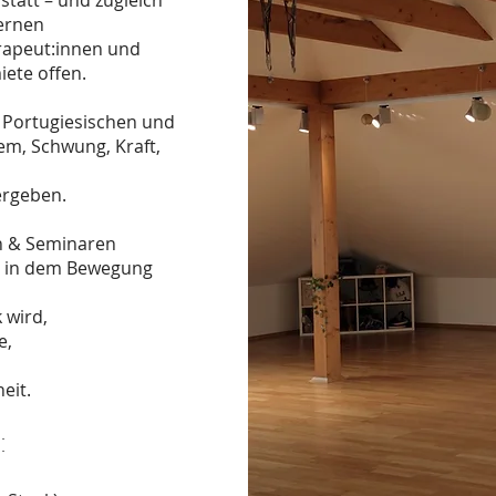
tatt – und zugleich
ernen
erapeut:innen und
iete offen.
 Portugiesischen und
em, Schwung, Kraft,
ergeben.
n & Seminaren
, in dem Bewegung
 wird,
e,
eit.
: