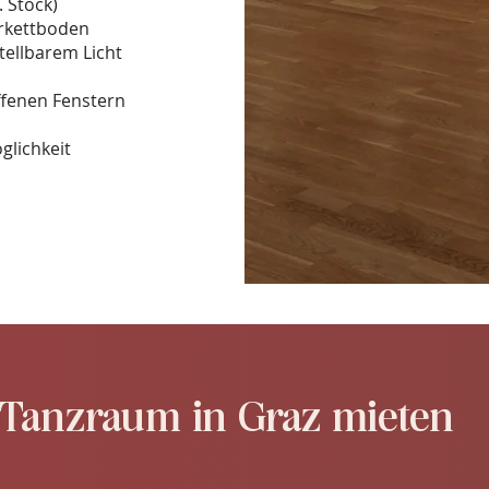
. Stock)
arkettboden
stellbarem Licht
ffenen Fenstern
glichkeit
Tanzraum in Graz mieten