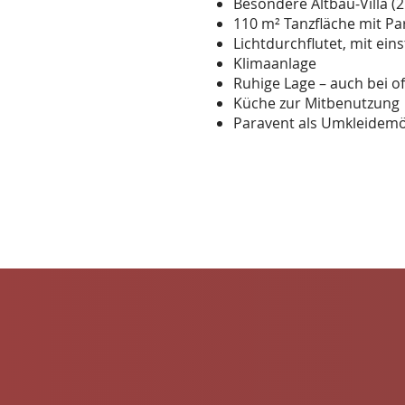
Besondere Altbau-Villa (2
110 m² Tanzfläche mit P
Lichtdurchflutet, mit ein
Klimaanlage
Ruhige Lage – auch bei o
Küche zur Mitbenutzung
Paravent als Umkleidemö