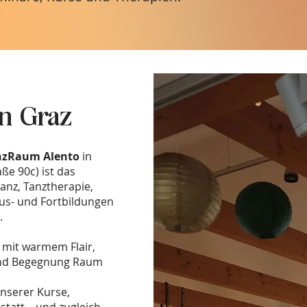
n Graz
anzRaum
Alento
in
ße 90c) ist das
anz, Tanztherapie,
us- und Fortbildungen
.
t mit warmem Flair,
 und Begegnung Raum
unserer Kurse,