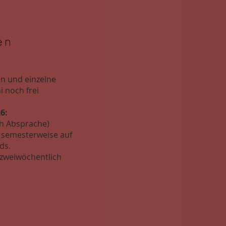
en
n und einzelne
 noch frei
6:
h Absprache)
 semesterweise auf
ds.
zweiwöchentlich