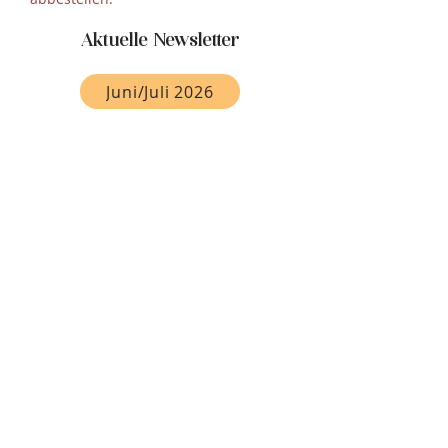
Aktuelle Newsletter
Juni/Juli 2026
Mai 2026
April 2026
Wir verwenden Brevo als unsere
Marketing-Plattform. Indem Sie das
Formular absenden, erklären Sie sich
einverstanden, dass die von Ihnen
angegebenen persönlichen
Informationen an Brevo zur Bearbeitung
übertragen werden gemäß den
Datenschutzrichtlinien von Brevo
.