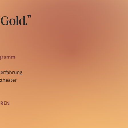
 Gold."
ogramm
terfahrung
ztheater
EREN