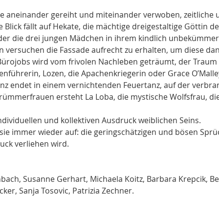
e aneinander gereiht und miteinander verwoben, zeitliche un
Blick fällt auf
Hekate, die mächtige dreigestaltige Göttin der
 der die drei jungen Mädchen in ihrem kindlich unbekümmer
versuchen die Fassade aufrecht zu erhalten, um diese dann
 Bürojobs wird vom frivolen Nachleben geträumt, der Traum
tenführerin, Lozen, die Apachenkriegerin oder Grace O’Malley
anz endet in einem vernichtenden Feuertanz, auf der verbra
rümmerfrauen ersteht La Loba, die mystische Wolfsfrau, 
ndividuellen und kollektiven Ausdruck weiblichen Seins.
ie immer wieder auf: die geringschätzigen und bösen Sprüc
ruck verliehen wird.
hbach, Susanne Gerhart, Michaela Koitz, Barbara Krepcik, Be
cker, Sanja Tosovic, Patrizia Zechner.