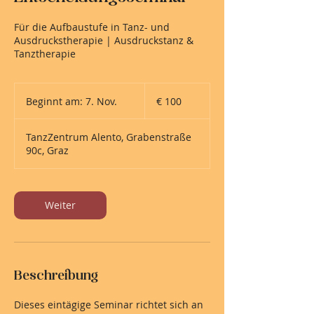
Für die Aufbaustufe in Tanz- und
Ausdruckstherapie | Ausdruckstanz &
Tanztherapie
100
Euro
Beginnt am: 7. Nov.
B
€ 100
e
g
TanzZentrum Alento, Grabenstraße
i
90c, Graz
n
n
t
a
Weiter
m
:
7
.
N
Beschreibung
o
v
.
Dieses eintägige Seminar richtet sich an