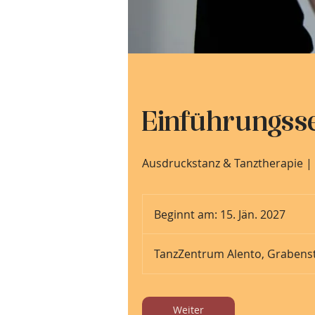
Einführungss
Ausdruckstanz & Tanztherapie 
Beginnt am: 15. Jän. 2027
B
e
g
TanzZentrum Alento, Grabenst
i
n
n
Weiter