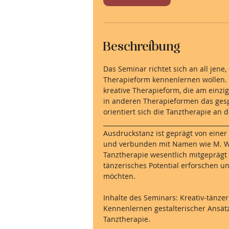
t
a
m
:
Beschreibung
1
5
Das Seminar richtet sich an all jene
.
Therapieform kennenlernen wollen. T
J
kreative Therapieform, die am einz
ä
in anderen Therapieformen das gesp
n
orientiert sich die Tanztherapie an 
_________________________________________
.
Ausdruckstanz ist geprägt von eine
2
und verbunden mit Namen wie M. W
0
Tanztherapie wesentlich mitgeprägt 
2
tänzerisches Potential erforschen 
7
möchten.
Inhalte des Seminars: Kreativ-tänze
Kennenlernen gestalterischer Ansät
Tanztherapie.